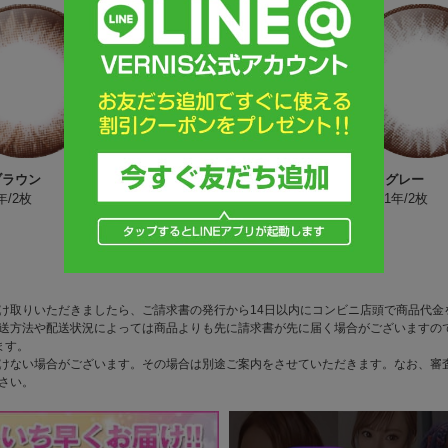
8
9
ブラウン
バービーグレー
マシェリグレー
1年/2枚
16.2mm/1年/2枚
16.0mm/1年/2枚
3,980円
3,980円
け取りいただきましたら、ご請求書の発行から14日以内にコンビニ店頭で商品代金
送方法や配送状況によっては商品よりも先に請求書が先に届く場合がございますの
ます。
けない場合がございます。その場合は別途ご案内をさせていただきます。なお、審
さい。