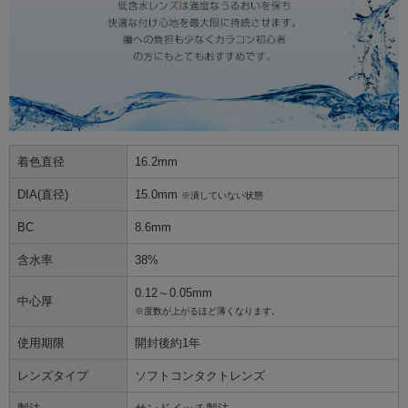
着色直径
16.2mm
DIA(直径)
15.0mm
※潰していない状態
BC
8.6mm
含水率
38%
0.12～0.05mm
中心厚
※度数が上がるほど薄くなります。
使用期限
開封後約1年
レンズタイプ
ソフトコンタクトレンズ