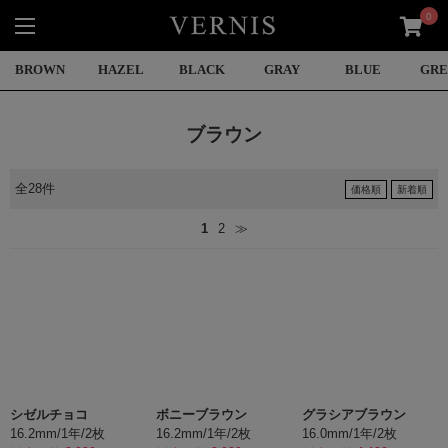
0
BROWN
HAZEL
BLACK
GRAY
BLUE
GR
ブラウン
全28件
価格順
新着順
1
2
≫
シゼルチョコ
ボニーブラウン
グラシアブラウン
16.2mm/1年/2枚
16.2mm/1年/2枚
16.0mm/1年/2枚