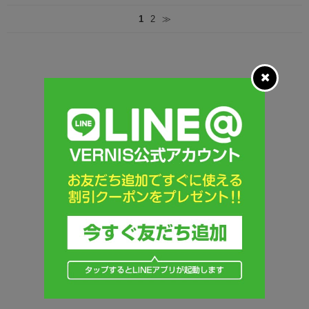
1
2
≫