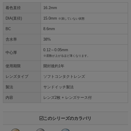
着色直径
16.2mm
DIA(直径)
15.0mm
※潰していない状態
BC
8.6mm
含水率
38%
0.12～0.05mm
中心厚
※度数が上がるほど薄くなります。
使用期限
開封後約1年
レンズタイプ
ソフトコンタクトレンズ
製法
サンドイッチ製法
内容
レンズ2枚 + レンズケース付
このシリーズのカラバリ