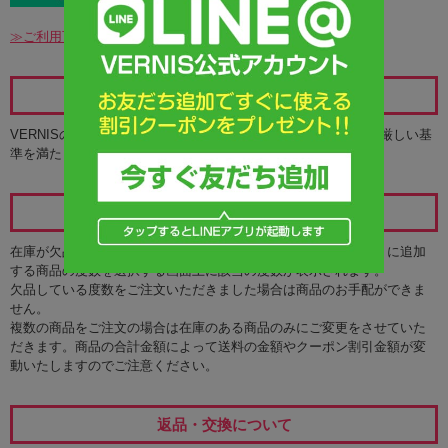
≫ご利用可能なお支払方法の詳細
レンズの安全性について
VERNISのカラコンは、アメリカのFDAと並び称されるKFDAの厳しい基
準を満たした商品のみをお取り扱いしています。
在庫について
在庫が欠品しているコンタクトレンズの度数がある場合、カートに追加
する商品の度数を選択する画面上に該当の度数が表示されます。
欠品している度数をご注文いただきました場合は商品のお手配ができま
せん。
複数の商品をご注文の場合は在庫のある商品のみにご変更をさせていた
だきます。商品の合計金額によって送料の金額やクーポン割引金額が変
動いたしますのでご注意ください。
返品・交換について