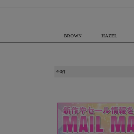
BROWN
HAZEL
全0件