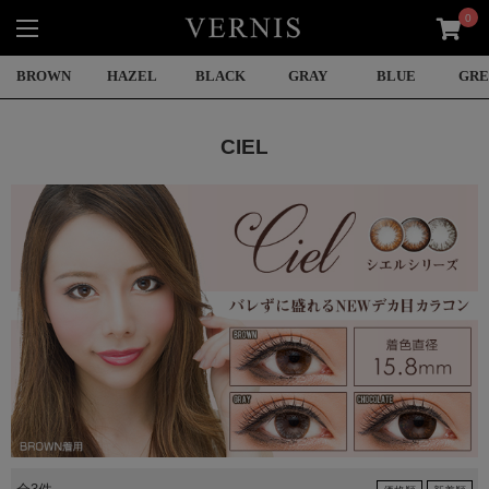
0
BROWN
HAZEL
BLACK
GRAY
BLUE
GR
CIEL