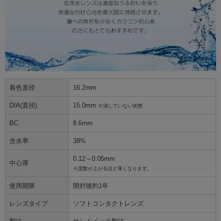
着色直径
16.2mm
DIA(直径)
15.0mm
※潰していない状態
BC
8.6mm
含水率
38%
0.12～0.05mm
中心厚
※度数が上がるほど薄くなります。
使用期限
開封後約1年
レンズタイプ
ソフトコンタクトレンズ