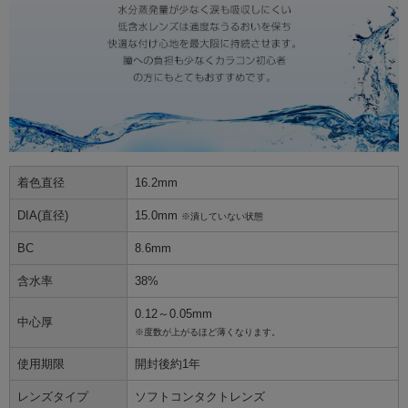
着色直径
16.2mm
DIA(直径)
15.0mm
※潰していない状態
BC
8.6mm
含水率
38%
0.12～0.05mm
中心厚
※度数が上がるほど薄くなります。
使用期限
開封後約1年
レンズタイプ
ソフトコンタクトレンズ