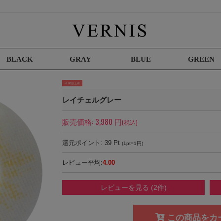
BLACK
GRAY
BLUE
GREEN
-8.00以上有
レイチェルグレー
販売価格:
3,980
円
(税込)
還元ポイント:
39
Pt
(1pt=1円)
レビュー平均:
4.00
レビューを見る (2件)
この商品をカ