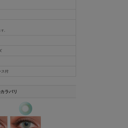
ます。
ズ
ース付
のカラバリ