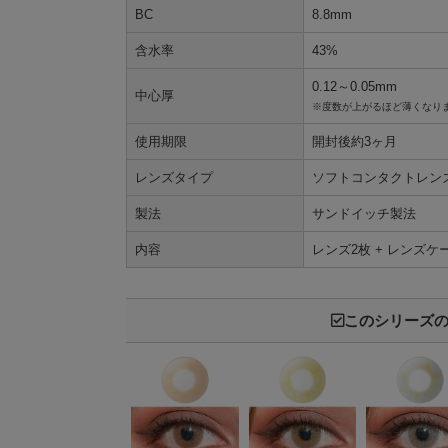
BC
8.8mm
含水率
43%
0.12～0.05mm
中心厚
※度数が上がるほど薄くなり
使用期限
開封後約3ヶ月
レンズタイプ
ソフトコンタクトレン
製法
サンドイッチ製法
内容
レンズ2枚 + レンズケ
このシリーズ