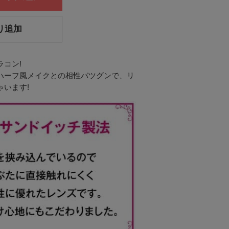
り追加
コン!
ハーフ風メイクとの相性バツグンで、リ
います!