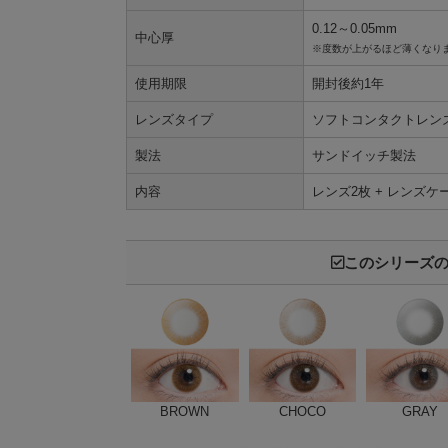
0.12～0.05mm
中心厚
※度数が上がるほど薄くなり
使用期限
開封後約1年
レンズタイプ
ソフトコンタクトレン
製法
サンドイッチ製法
内容
レンズ2枚 + レンズケ
このシリーズ
BROWN
CHOCO
GRAY