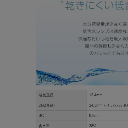
着色直径
13.4mm
DIA(直径)
14.3mm
※潰していない状
BC
8.8mm
含水率
38%