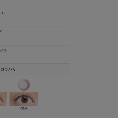
ます。
ズ
ース付
のカラバリ
PINK