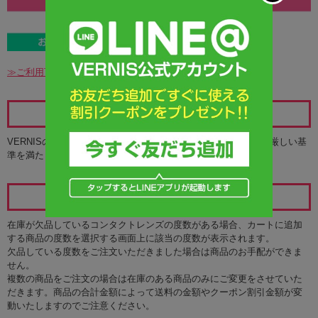
≫ご利用可能なお支払方法の詳細
レンズの安全性について
VERNISのカラコンは、アメリカのFDAと並び称されるKFDAの厳しい基
準を満たした商品のみをお取り扱いしています。
在庫について
在庫が欠品しているコンタクトレンズの度数がある場合、カートに追加
する商品の度数を選択する画面上に該当の度数が表示されます。
欠品している度数をご注文いただきました場合は商品のお手配ができま
せん。
複数の商品をご注文の場合は在庫のある商品のみにご変更をさせていた
だきます。商品の合計金額によって送料の金額やクーポン割引金額が変
動いたしますのでご注意ください。