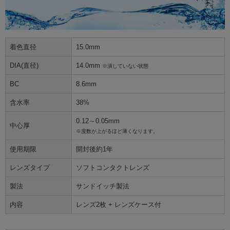
着色直径
15.0mm
DIA(直径)
14.0mm
※潰していない状態
BC
8.6mm
含水率
38%
0.12～0.05mm
中心厚
※度数が上がるほど薄くなります。
使用期限
開封後約1年
レンズタイプ
ソフトコンタクトレンズ
製法
サンドイッチ製法
内容
レンズ2枚 + レンズケース付