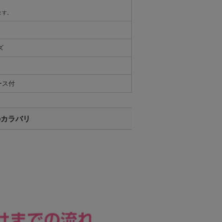
ます。
ズ
ース付
のカラバリ