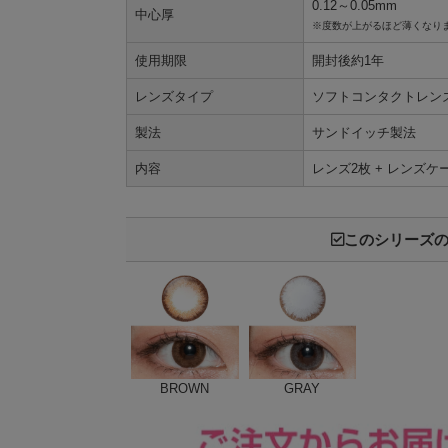
0.12～0.05mm
中心厚
※度数が上がるほど薄くなり
使用期限
開封後約1年
レンズタイプ
ソフトコンタクトレン
製法
サンドイッチ製法
内容
レンズ2枚 + レンズケ
このシリーズ
BROWN
GRAY