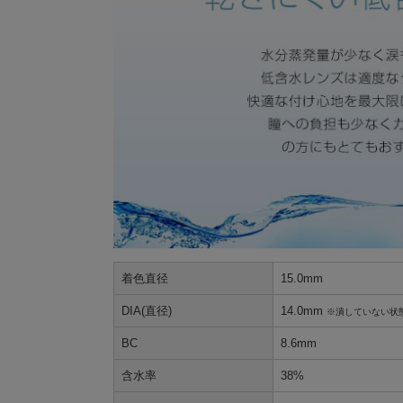
着色直径
15.0mm
DIA(直径)
14.0mm
※潰していない状
BC
8.6mm
含水率
38%